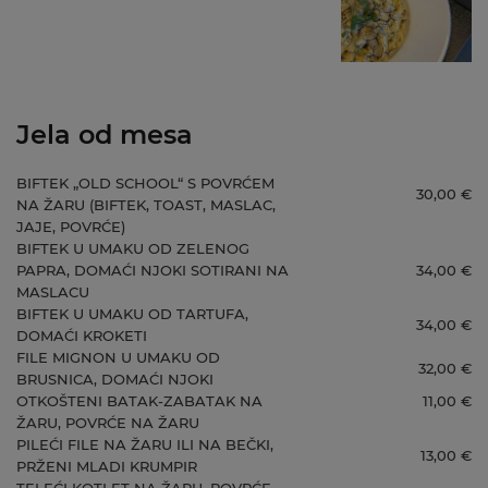
Jela od mesa
BIFTEK „OLD SCHOOL“ S POVRĆEM
30,00 €
NA ŽARU (BIFTEK, TOAST, MASLAC,
JAJE, POVRĆE)
BIFTEK U UMAKU OD ZELENOG
PAPRA, DOMAĆI NJOKI SOTIRANI NA
34,00 €
MASLACU
BIFTEK U UMAKU OD TARTUFA,
34,00 €
DOMAĆI KROKETI
FILE MIGNON U UMAKU OD
32,00 €
BRUSNICA, DOMAĆI NJOKI
OTKOŠTENI BATAK-ZABATAK NA
11,00 €
ŽARU, POVRĆE NA ŽARU
PILEĆI FILE NA ŽARU ILI NA BEČKI,
13,00 €
PRŽENI MLADI KRUMPIR
TELEĆI KOTLET NA ŽARU, POVRĆE