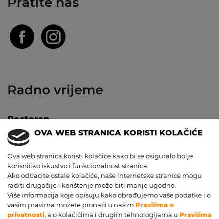
Pratite nas
Radno vrijeme
Restoran
OVA WEB STRANICA KORISTI KOLAČIĆE
Zatvoreno:
3.8. - 16.8.
Ova web stranica koristi kolačiće kako bi se osiguralo bolje
Bar
korisničko iskustvo i funkcionalnost stranica.
Ako odbacite ostale kolačiće, naše internetske stranice mogu
Zatvoreno:
3.8. - 16.8.
raditi drugačije i korištenje može biti manje ugodno.
Više informacija koje opisuju kako obrađujemo vaše podatke i o
vašim pravima možete pronaći u našim
Pravilima o
privatnosti
, a o kolačićima i drugim tehnologijama u
Pravilima