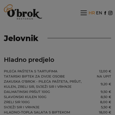
HR
EN
Jelovnik
Hladno predjelo
PILEĆA PAŠTETA S TARTUFIMA
12,00 €
TATARSKI BIFTEK ZA DVIJE OSOBE
NA UPIT
ZAKUSKA O’BROK - PILEĆA PAŠTETA, PRŠUT,
9,20 €
KULEN, ZRELI SIR, SVJEŽI SIR I VRHNJE
DALMATINSKI PRŠUT 100G
9,50 €
SLAVONSKI KULEN 100G
8,50 €
ZRELI SIR 100G
8,00 €
SVJEŽI SIR I VRHNJE
5,50 €
HLADNO-TOPLA SALATA S BIFTEKOM
18,00 €