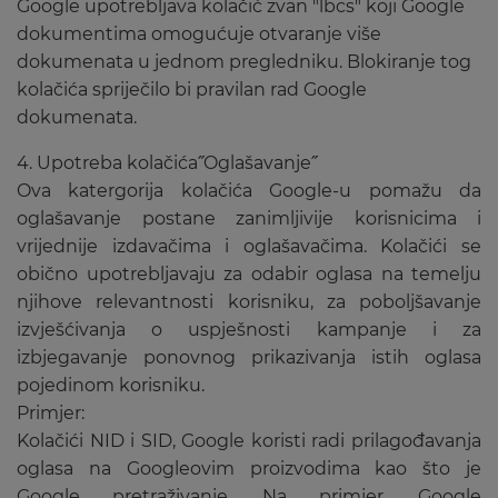
Google upotrebljava kolačić zvan "lbcs" koji Google
dokumentima omogućuje otvaranje više
dokumenata u jednom pregledniku. Blokiranje tog
kolačića spriječilo bi pravilan rad Google
dokumenata.
4. Upotreba kolačića˝Oglašavanje˝
Ova katergorija kolačića Google-u pomažu da
oglašavanje postane zanimljivije korisnicima i
vrijednije izdavačima i oglašavačima. Kolačići se
obično upotrebljavaju za odabir oglasa na temelju
njihove relevantnosti korisniku, za poboljšavanje
izvješćivanja o uspješnosti kampanje i za
izbjegavanje ponovnog prikazivanja istih oglasa
pojedinom korisniku.
Primjer:
Kolačići NID i SID, Google koristi radi prilagođavanja
oglasa na Googleovim proizvodima kao što je
Google pretraživanje. Na primjer, Google