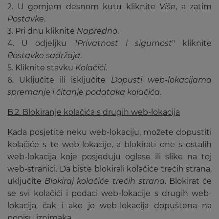
2. U gornjem desnom kutu kliknite
Više
, a zatim
Postavke
.
3. Pri dnu kliknite
Napredno
.
4. U odjeljku "
Privatnost i sigurnost
" kliknite
Postavke sadržaja
.
5. Kliknite stavku
Kolačići
.
6. Uključite ili isključite
Dopusti web-lokacijama
spremanje i čitanje podataka kolačića
.
B.2. Blokiranje kolačića s drugih web-lokacija
Kada posjetite neku web-lokaciju, možete dopustiti
kolačiće s te web-lokacije, a blokirati one s ostalih
web-lokacija koje posjeduju oglase ili slike na toj
web-stranici. Da biste blokirali kolačiće trećih strana,
uključite
Blokiraj kolačiće trećih strana
. Blokirat će
se svi kolačići i podaci web-lokacije s drugih web-
lokacija, čak i ako je web-lokacija dopuštena na
popisu iznimaka.