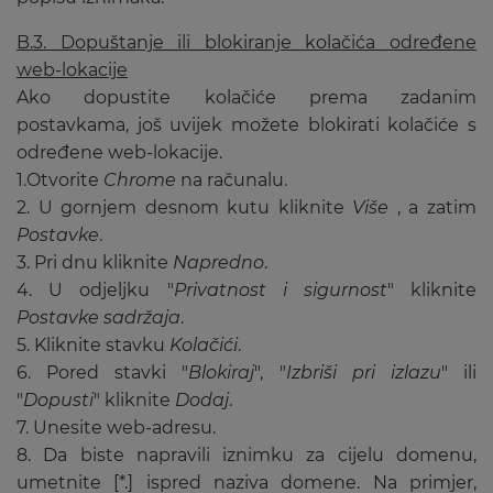
B.3. Dopuštanje ili blokiranje kolačića određene
web-lokacije
Ako dopustite kolačiće prema zadanim
postavkama, još uvijek možete blokirati kolačiće s
određene web-lokacije.
1.Otvorite
Chrome
na računalu.
2. U gornjem desnom kutu kliknite
Više
, a zatim
Postavke
.
3. Pri dnu kliknite
Napredno
.
4. U odjeljku "
Privatnost i sigurnost
" kliknite
Postavke sadržaja
.
5. Kliknite stavku
Kolačići
.
6. Pored stavki "
Blokiraj
", "
Izbriši pri izlazu
" ili
"
Dopusti
" kliknite
Dodaj
.
7. Unesite web-adresu.
8. Da biste napravili iznimku za cijelu domenu,
umetnite [*.] ispred naziva domene. Na primjer,