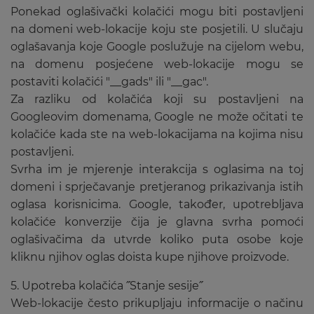
Ponekad oglašivački kolačići mogu biti postavljeni
na domeni web-lokacije koju ste posjetili. U slučaju
oglašavanja koje Google poslužuje na cijelom webu,
na domenu posjećene web-lokacije mogu se
postaviti kolačići "__gads" ili "__gac".
Za razliku od kolačića koji su postavljeni na
Googleovim domenama, Google ne može očitati te
kolačiće kada ste na web-lokacijama na kojima nisu
postavljeni.
Svrha im je mjerenje interakcija s oglasima na toj
domeni i sprječavanje pretjeranog prikazivanja istih
oglasa korisnicima. Google, također, upotrebljava
kolačiće konverzije čija je glavna svrha pomoći
oglašivačima da utvrde koliko puta osobe koje
kliknu njihov oglas doista kupe njihove proizvode.
5. Upotreba kolačića ˝Stanje sesije˝
Web-lokacije često prikupljaju informacije o načinu