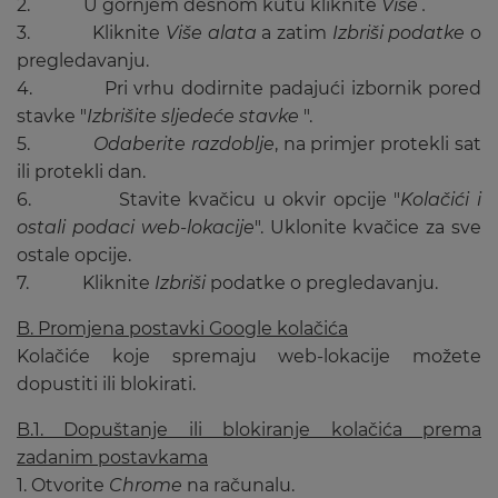
2. U gornjem desnom kutu kliknite
Više .
3. Kliknite
Više alata
a zatim
Izbriši podatke
o
pregledavanju.
4. Pri vrhu dodirnite padajući izbornik pored
stavke "
Izbrišite sljedeće stavke
".
5.
Odaberite razdoblje
, na primjer protekli sat
ili protekli dan.
6. Stavite kvačicu u okvir opcije "
Kolačići i
ostali podaci web-lokacije
". Uklonite kvačice za sve
ostale opcije.
7. Kliknite
Izbriši
podatke o pregledavanju.
B. Promjena postavki Google kolačića
Kolačiće koje spremaju web-lokacije možete
dopustiti ili blokirati.
B.1. Dopuštanje ili blokiranje kolačića prema
zadanim postavkama
1. Otvorite
Chrome
na računalu.