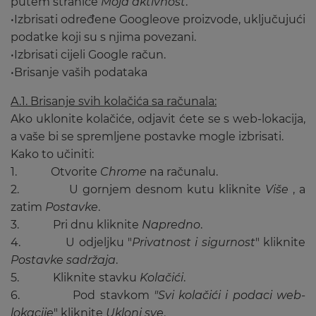
putem stranice
Moja aktivnost
.
•Izbrisati određene Googleove proizvode, uključujući
podatke koji su s njima povezani.
•Izbrisati cijeli Google račun.
•Brisanje vaših podataka
A.1. Brisanje svih kolačića sa računala:
Ako uklonite kolačiće, odjavit ćete se s web-lokacija,
a vaše bi se spremljene postavke mogle izbrisati.
Kako to učiniti:
1. Otvorite
Chrome
na računalu.
2. U gornjem desnom kutu kliknite
Više
, a
zatim
Postavke
.
3. Pri dnu kliknite
Napredno
.
4. U odjeljku "
Privatnost i sigurnost
" kliknite
Postavke sadržaja
.
5. Kliknite stavku
Kolačići
.
6. Pod stavkom
"Svi kolačići i podaci web-
lokacije
" kliknite
Ukloni sve
.