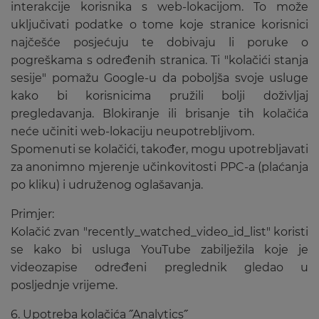
interakcije korisnika s web-lokacijom. To može
uključivati podatke o tome koje stranice korisnici
najčešće posjećuju te dobivaju li poruke o
pogreškama s određenih stranica. Ti "kolačići stanja
sesije" pomažu Google-u da poboljša svoje usluge
kako bi korisnicima pružili bolji doživljaj
pregledavanja. Blokiranje ili brisanje tih kolačića
neće učiniti web-lokaciju neupotrebljivom.
Spomenuti se kolačići, također, mogu upotrebljavati
za anonimno mjerenje učinkovitosti PPC-a (plaćanja
po kliku) i udruženog oglašavanja.
Primjer:
Kolačić zvan "recently_watched_video_id_list" koristi
se kako bi usluga YouTube zabilježila koje je
videozapise određeni preglednik gledao u
posljednje vrijeme.
6. Upotreba kolačića ˝Analytics˝