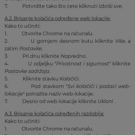
7. Potvrdite tako što ćete kliknuti
Izbriši sve
.
A.2. Brisanje kolačića određene web lokacije:
Kako to učiniti:
1. Otvorite Chrome na računalu.
2. U gornjem desnom kutu kliknite
Više
, a
zatim
Postavke
.
3. Pri dnu kliknite
Napredno
.
4. U odjeljku "
Privatnost i sigurnost
" kliknite
Postavke sadržaja
.
5. Kliknite stavku
Kolačići
.
6. Pod stavkom "
Svi kolačići i podaci web-
lokacije
" potražite naziv web-lokacije.
7. Desno od web-lokacije kliknite
Ukloni
.
A.3. Brisanje kolačića određenih razdoblja:
Kako to učiniti:
1. Otvorite Chrome na računalu.