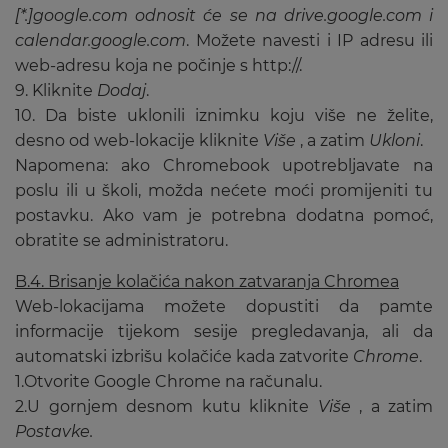
[*.]google.com odnosit će se na drive.google.com i
calendar.google.com
.
Možete navesti i IP adresu ili
web-adresu koja ne počinje s http://.
9. Kliknite
Dodaj
.
10. Da biste uklonili iznimku koju više ne želite,
desno od web-lokacije kliknite
Više
, a zatim
Ukloni
.
Napomena: ako Chromebook upotrebljavate na
poslu ili u školi, možda nećete moći promijeniti tu
postavku. Ako vam je potrebna dodatna pomoć,
obratite se administratoru.
B.4. Brisanje kolačića nakon zatvaranja Chromea
Web-lokacijama možete dopustiti da pamte
informacije tijekom sesije pregledavanja, ali da
automatski izbrišu kolačiće kada zatvorite
Chrome
.
1.Otvorite Google Chrome na računalu.
2.U gornjem desnom kutu kliknite
Više
, a zatim
Postavke.