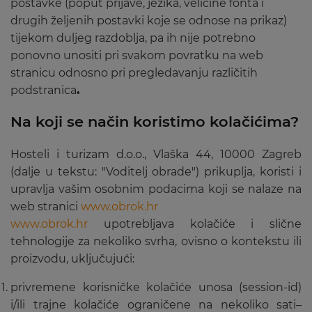
postavke (poput prijave, jezika, veličine fonta i
drugih željenih postavki koje se odnose na prikaz)
tijekom duljeg razdoblja, pa ih nije potrebno
ponovno unositi pri svakom povratku na web
stranicu odnosno pri pregledavanju različitih
podstranica
.
Na koji se način koristimo kolačićima?
Hosteli i turizam d.o.o., Vlaška 44, 10000 Zagreb
(dalje u tekstu: "Voditelj obrade") prikuplja, koristi i
upravlja vašim osobnim podacima koji se nalaze na
web stranici
www.obrok.hr
www.obrok.hr
upotrebljava kolačiće i slične
tehnologije za nekoliko svrha, ovisno o kontekstu ili
proizvodu, uključujući:
privremene korisničke kolačiće unosa (session-id)
i/ili trajne kolačiće ograničene na nekoliko sati–