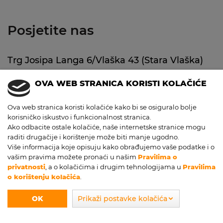
Posjetite nas
Trg Josipa Langa 6/Vlaška 43 (Stara Vlaška)
Zagreb, 10000 Hrvatska
OVA WEB STRANICA KORISTI KOLAČIĆE
+385 1 7000 355
obrok@obrok.hr
Ova web stranica koristi kolačiće kako bi se osiguralo bolje
korisničko iskustvo i funkcionalnost stranica.
Parking
garaža Langov trg.
Ako odbacite ostale kolačiće, naše internetske stranice mogu
raditi drugačije i korištenje može biti manje ugodno.
O'brok
Više informacija koje opisuju kako obrađujemo vaše podatke i o
vašim pravima možete pronaći u našim
Pravilima o
@2019-2023.
privatnosti
, a o kolačićima i drugim tehnologijama u
Pravilima
o korištenju kolačića
.
Pravila privatnosti
OK
Prikaži postavke kolačića
Pravila o korištenju kolačića
Ažuriranje kolačića