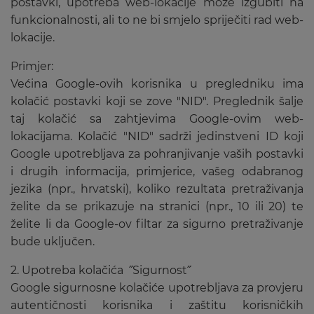
postavki, upotreba web-lokacije može izgubiti na
funkcionalnosti, ali to ne bi smjelo spriječiti rad web-
lokacije.
Primjer:
Većina Google-ovih korisnika u pregledniku ima
kolačić postavki koji se zove "NID". Preglednik šalje
taj kolačić sa zahtjevima Google-ovim web-
lokacijama. Kolačić "NID" sadrži jedinstveni ID koji
Google upotrebljava za pohranjivanje vaših postavki
i drugih informacija, primjerice, vašeg odabranog
jezika (npr., hrvatski), koliko rezultata pretraživanja
želite da se prikazuje na stranici (npr., 10 ili 20) te
želite li da Google-ov filtar za sigurno pretraživanje
bude uključen.
2. Upotreba kolačića ˝Sigurnost˝
Google sigurnosne kolačiće upotrebljava za provjeru
autentičnosti korisnika i zaštitu korisničkih